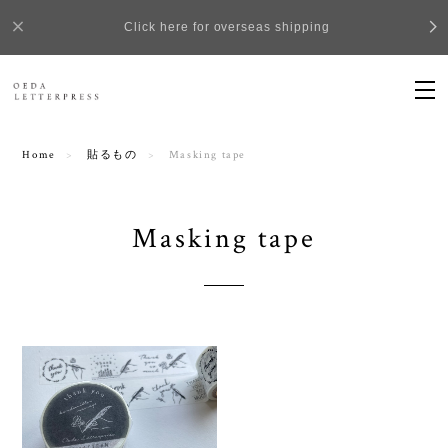
Click here for overseas shipping
Home
貼るもの
Masking tape
Masking tape